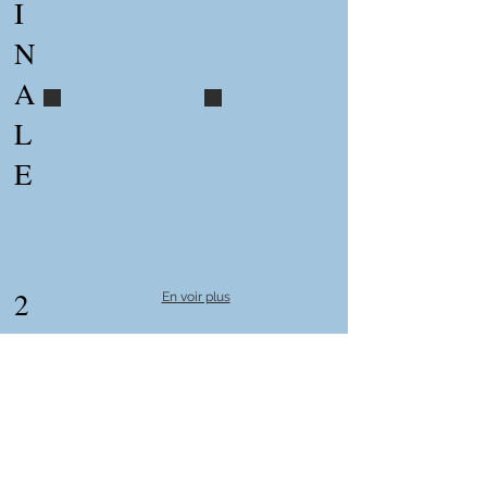
I
N
A
BBQ curling 2019 (4)
BBQ curling 2019 (5)
L
E
2
En voir plus
0
1
9