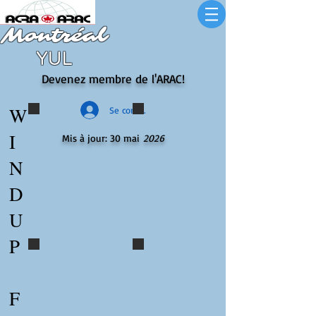
Montréal
YUL
Devenez membre de l'ARAC!
W
Se connecter
BBQ curling 2019 (7)
BBQ curling 2019 (1)
I
Mis à jour: 30 mai
2026
N
D
U
P
BBQ curling 2019 (2)
BBQ curling 2019 (3)
F