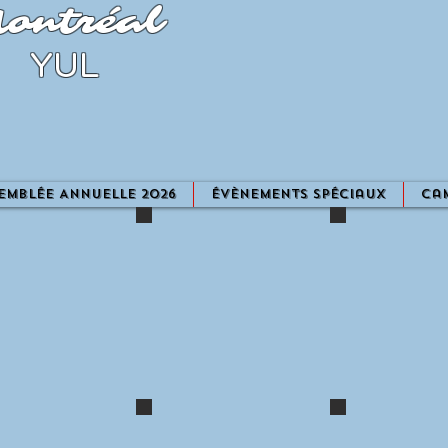
ontréal
YUL
emblée Annuelle 2026
Évènements spéciaux
ca
0315
IMG_0317
IMG_0325
0318
IMG_0330
IMG_0328