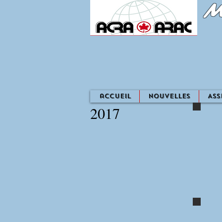
M
accueil
Nouvelles
Ass
2017
IMG_
IMG_