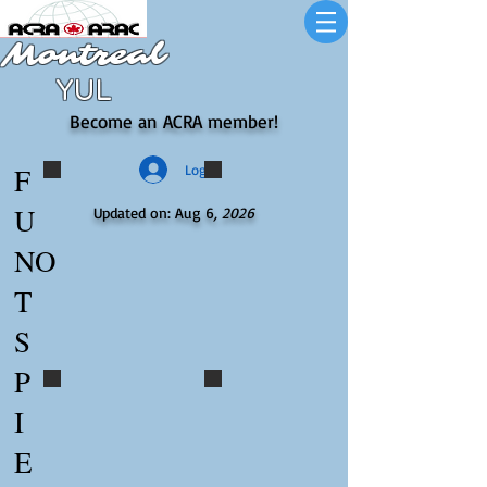
Montreal
YUL
Become an ACRA member!
F
Log In
funspiel 2019 (7)
funspiel 2019 (1)
U
Updated on: Aug 6
, 2026
NO
T
S
P
funspiel 2019 (2)
funspiel 2019 (3)
I
E